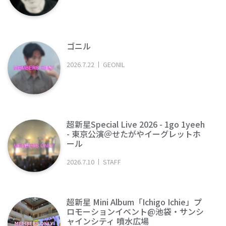
ゴニル
2026
.
7
.
22
GEONIL
超新星Special Live 2026 - 1go 1yeeh
- 東京公演＠せたがやイーグレットホ
ール
2026
.
7
.
10
STAFF
超新星 Mini Album「Ichigo Ichie」プ
ロモーションイベント@池袋・サンシ
ャインシティ 噴水広場