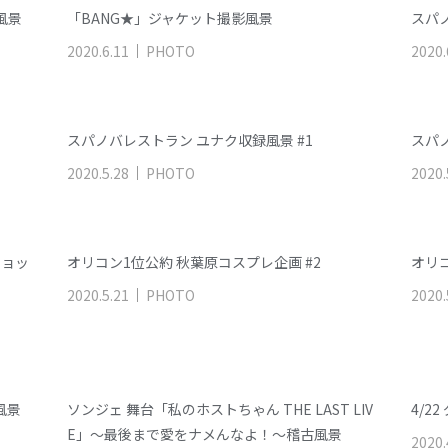
風景
「BANG★」ジャケット撮影風景
スパノ
2020
.
6
.
11
PHOTO
2020
.
スパノバレストラン ユナク収録風景 #1
スパノ
2020
.
5
.
28
PHOTO
2020
.
ショッ
オリコン1位公約 秋葉原コスプレ企画 #2
オリコ
2020
.
5
.
21
PHOTO
2020
.
風景
ソンジェ 舞台「私のホストちゃん THE LAST LIV
4/2
E」～最後まで愛をナメんなよ！～稽古風景
2020
.