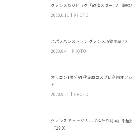
グァンス＆ジヒョク「韓流スターTV」収録
2020
.
6
.
11
PHOTO
スパノバレストラン グァンス収録風景 #2
2020
.
6
.
4
PHOTO
オリコン1位公約 秋葉原コスプレ企画オフ
ト
2020
.
5
.
21
PHOTO
グァンス ミュージカル『ふたり阿国』楽屋
（'19.3）