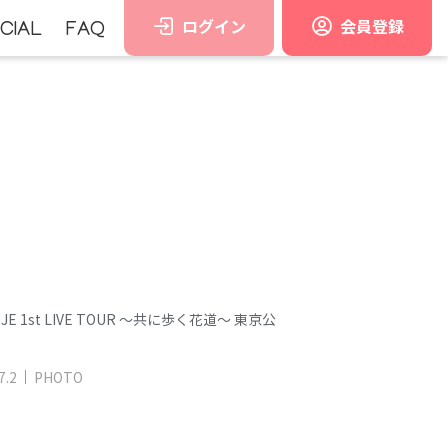
ログイン
会員登録
CIAL
FAQ
GJE 1st LIVE TOUR ～共に歩く花道～ 東京公
7
.
2
PHOTO