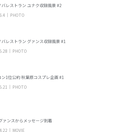
バレストラン ユナク収録風景 #2
6
.
4
PHOTO
バレストラン グァンス収録風景 #1
5
.
28
PHOTO
ン1位公約 秋葉原コスプレ企画 #1
5
.
21
PHOTO
2 グァンスからメッセージ到着
4
.
22
MOVIE