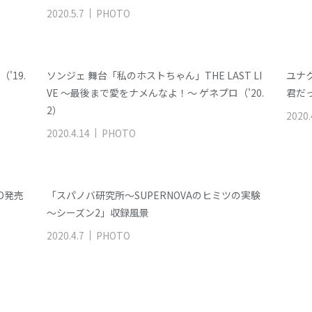
2020
.
5
.
7
PHOTO
'19.
ソンジェ 舞台「私のホストちゃん」THE LAST LI
ユナ
VE ～最後まで愛をナメんなよ！～ ゲネプロ（'20.
君だっ
2）
2020
.
2020
.
4
.
14
PHOTO
DVD発売
「スパノバ研究所～SUPERNOVAのヒミツの実験
～シーズン2」収録風景
2020
.
4
.
7
PHOTO