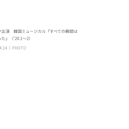
ク出演 韓国ミュージカル『すべての瞬間は
た』（'20.1～2）
4
.
14
PHOTO